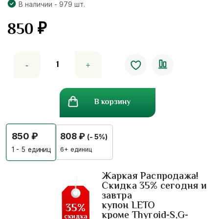
В наличии - 979 шт.
850
₽
Количество
товара
Твин
лотус-
В корзину
угольная
травяная
зубная
850
₽
808
₽
(- 5%)
паста
Twin
6+ единиц
1 - 5
единиц
Lotus
Herbalist
Жаркая Распродажа!
Скидка 35% сегодня и
150
завтра
гр
купон LETO
35%
кроме Thyroid-S,G-
скидка