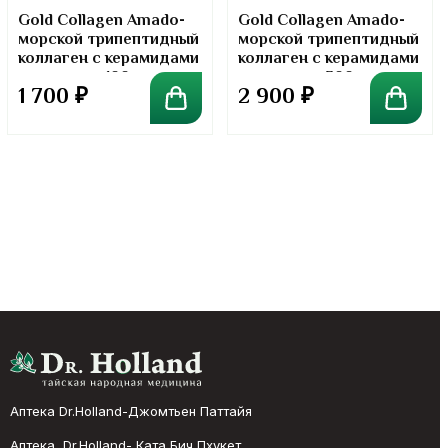
Gold Collagen Amado-
Gold Collagen Amado-
морской трипептидный
морской трипептидный
коллаген с керамидами
коллаген с керамидами
в порошке. 100 грамм
в порошке. 300 грамм
1 700
₽
2 900
₽
Аптека Dr.Holland-Джомтьен Паттайя
Аптека Dr.Holland- Ката Бич Пхукет