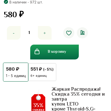
В наличии - 972 шт.
580
₽
Количество
товара
Тунбергия
-
В корзину
лечение
алкогольной
и
580
₽
551
₽
(- 5%)
наркотической
зависимости
6+ единиц
1 - 5
единиц
Khaolaor
Жаркая Распродажа!
Скидка 35% сегодня и
завтра
купон LETO
35%
кроме Thyroid-S,G-
скидка