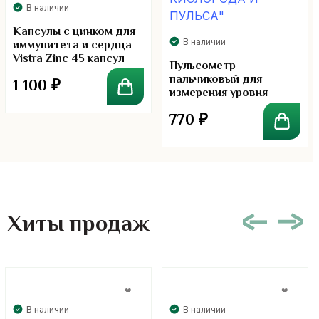
В наличии
Капсулы с цинком для
В наличии
иммунитета и сердца
Vistra Zinc 45 капсул
Пульсометр
пальчиковый для
1 100
₽
измерения уровня
концентрации
770
₽
кислорода и пульса
Хиты продаж
В наличии
В наличии