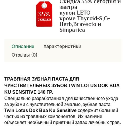
Скидка 35% сегодня и
Lotus
завтра
Dok
купон LETO
35%
Bua
кроме Thyroid-S,G-
скидка
Ku
Herb,Bravecto и
Sensitive.
Simparica
140
грамм
Описание
Характеристики
Отзывы (0)
ТРАВЯНАЯ ЗУБНАЯ ПАСТА ДЛЯ 
ЧУВСТВИТЕЛЬНЫХ ЗУБОВ TWIN LOTUS DOK BUA 
KU SENSITIVE 140 ГР.
Специально разработанная для качественного ухода 
за зубами с чувствительной эмалью, зубная паста 
Twin Lotus Dok Bua Ku Sensitive 
содержит большей 
частью из травяных компонентов. Их наличие 
объясняет необычный приятный запах лечебных трав. 