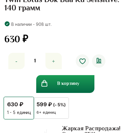
Twin Lotus Dok Bua Ku Sensitive.
140 грамм
В наличии - 908 шт.
630
₽
Количество
товара
Твин
лотус-
В корзину
травяная
зубная
паста
630
₽
599
₽
(- 5%)
для
чувствительных
6+ единиц
1 - 5
единиц
зубов
Twin
Жаркая Распродажа!