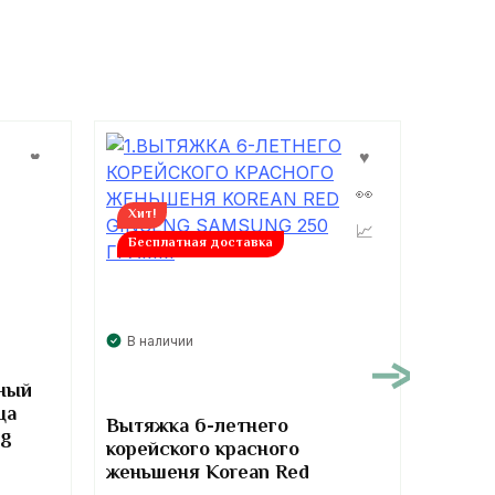
Хит!
Бесплатная доставка
В нал
В наличии
ный
Глюко
ца
курс 2
Вытяжка 6-летнего
mg
Signat
корейского красного
Chond
женьшеня Korean Red