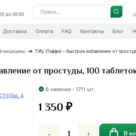
Search
:00 до 20:00
for:
Л
Доставка
Оплата
FAQ
Контакты
Блог
Н
ой медицины
Tiffy (Тиффи) – быстрое избавление от просту
бавление от простуды, 100 таблето
В наличии - 1711 шт.
1 350
₽
Количество
В к
товара