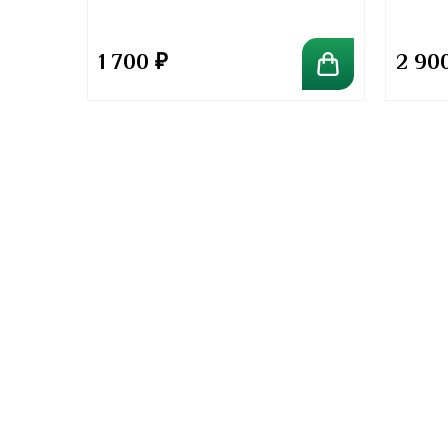
1 700
₽
2 90