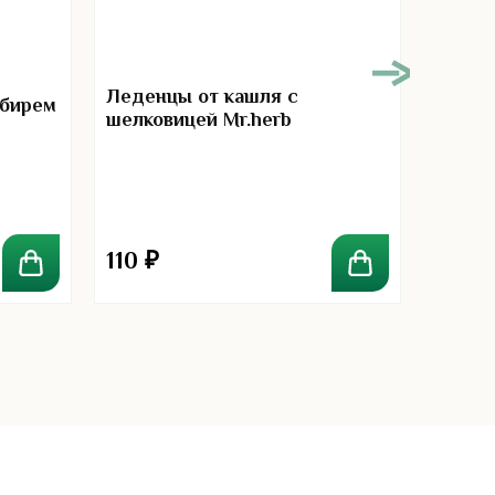
В нал
Леденцы от кашля с
мбирем
Травя
шелковицей Mr.herb
эмбли
Makha
110
₽
60
₽