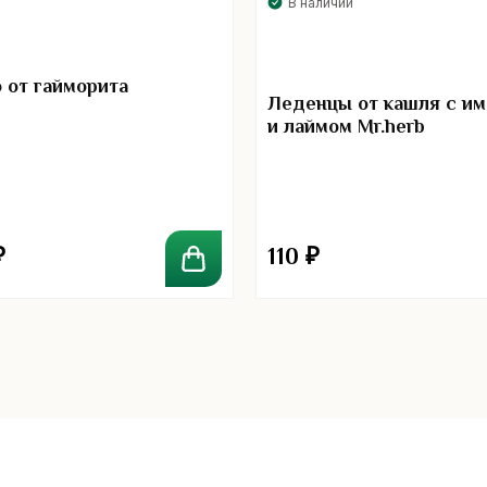
5.00
В наличии
 от гайморита
Леденцы от кашля с и
и лаймом Mr.herb
₽
110
₽