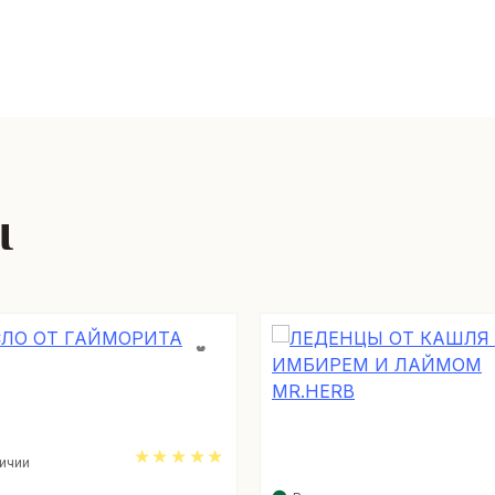
ы
личии