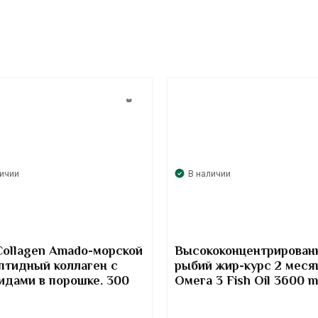
личии
В наличии
Collagen Amado-морской
Высококонцентрирован
птидный коллаген с
рыбий жир-курс 2 меся
идами в порошке. 300
Омега 3 Fish Oil 3600 
Kirkland Signature