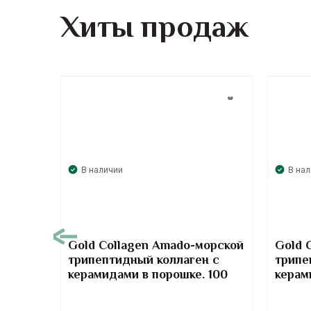
Хиты продаж
В наличии
В на
00
Gold Collagen Amado-морской
Gold 
трипептидный коллаген с
трипе
т-
керамидами в порошке. 100
керам
отив
грамм
грамм
та