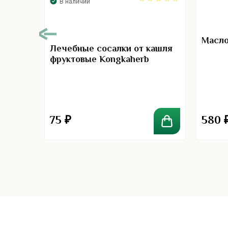
В наличии
4.83
Масло
Лечебные сосалки от кашля
фруктовые Kongkaherb
усом
75
₽
580