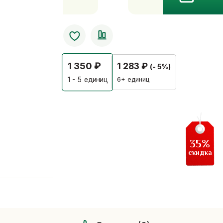
Tiffy
(Тиффи)
-
быстрое
избавление
1 350
₽
1 283
₽
(- 5%)
от
простуды,
6+ единиц
1 - 5
единиц
100
таблеток
35%
скидка