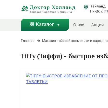
Перейти
Таиланд
к
Пн-Вс с 11
содержанию
Каталог
О нас
Акции
Главная
Магазин тайской косметики и народн
Tiffy (Тиффи) - быстрое из