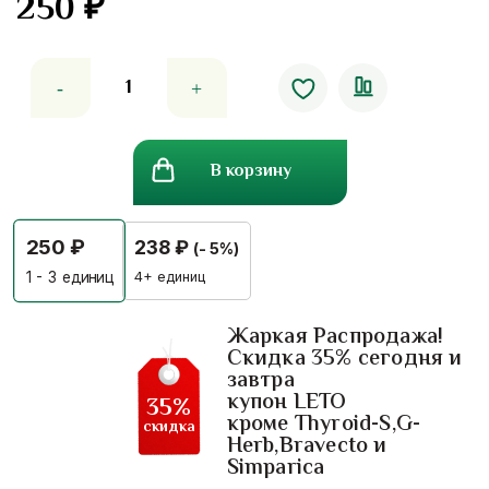
250
₽
Количество
товара
Тайский
красный
В корзину
бальзам
от
подагры
250
₽
238
₽
(- 5%)
Yatim
Brand
4+ единиц
1 - 3
единиц
Жаркая Распродажа!
Скидка 35% сегодня и
завтра
купон LETO
35%
кроме Thyroid-S,G-
скидка
Herb,Bravecto и
Simparica