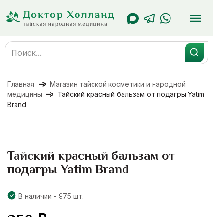
Перейти
к
содержанию
Search
for:
Главная
Магазин тайской косметики и народной
медицины
Тайский красный бальзам от подагры Yatim
Brand
Тайский красный бальзам от
подагры Yatim Brand
В наличии - 975 шт.