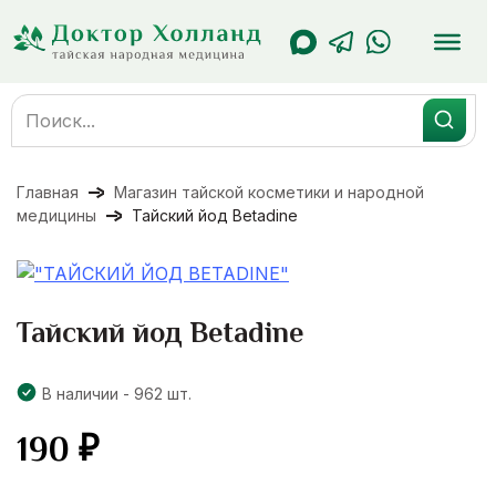
Перейти
к
содержанию
Search
for:
Главная
Магазин тайской косметики и народной
медицины
Тайский йод Betadine
Тайский йод Betadine
В наличии - 962 шт.
190
₽