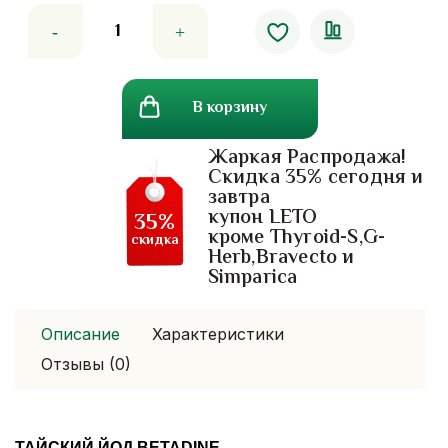
Количество
товара
Тайский
йод
В корзину
Betadine
Жаркая Распродажа!
Скидка 35% сегодня и
завтра
купон LETO
35%
кроме Thyroid-S,G-
скидка
Herb,Bravecto и
Simparica
Описание
Характеристики
Отзывы (0)
ТАЙСКИЙ ЙОД BETADINE