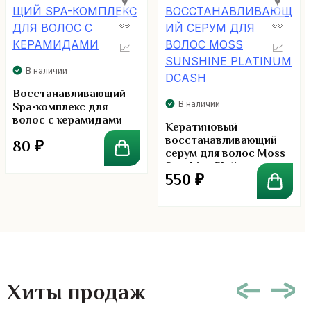
В наличии
Восстанавливающий
В наличии
Spa-комплекс для
волос с керамидами
Кератиновый
восстанавливающий
80
₽
серум для волос Moss
Sunshine Platinum
550
₽
Dcash
Хиты продаж