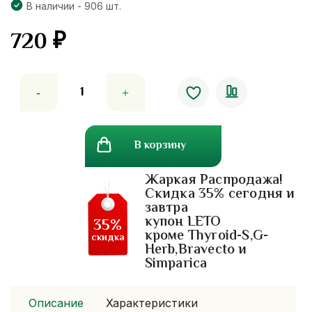
В наличии - 906 шт.
720
₽
Количество
товара
Сыворотка
для
В корзину
роста
и
Жаркая Распродажа!
гладкости
Скидка 35% сегодня и
волос
завтра
Legano
купон LETO
35%
Super
кроме Thyroid-S,G-
скидка
Herb,Bravecto и
Long
Simparica
Hair.
50
штук
Описание
Характеристики