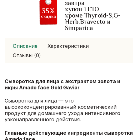
завтра
Gold
купон LETO
35%
Gaviar
кроме Thyroid-S,G-
скидка
Herb,Bravecto и
Simparica
Описание
Характеристики
Отзывы (0)
Сыворотка для лица с экстрактом золота и
икры Amado face Gold Gaviar
Сыворотка для лица — это
высококонцентрированный косметический
продукт для домашнего ухода интенсивного
узконаправленного действия.
Главные действующие ингредиенты сыворотки
Amado face