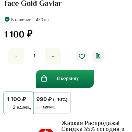
face Gold Gaviar
В наличии - 433 шт.
1 100
₽
Количество
товара
Сыворотка
для
В корзину
лица
с
экстрактом
1 100
₽
990
₽
(- 10%)
золота
и
3+ единиц
1 - 2
единиц
икры
Amado
Жаркая Распродажа!
Скидка 35% сегодня и
face