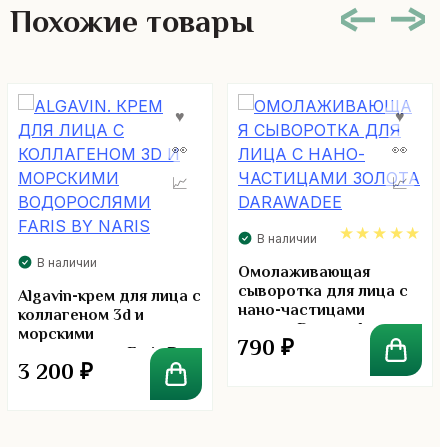
Похожие товары
В наличии
В наличии
5.00
Омолаживающая
сыворотка для лица с
Algavin-крем для лица с
нано-частицами
коллагеном 3d и
золота Darawadee
морскими
790
₽
водорослями Faris By
3 200
₽
Naris