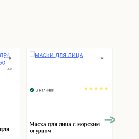
В наличии
5.00
В нал
Маска для лица с морским
 для
огурцом
Порош
лица 