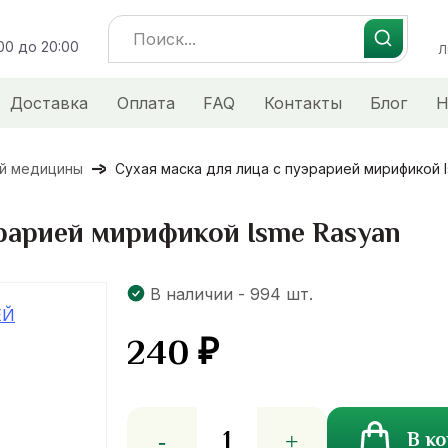
Search
:00 до 20:00
for:
Л
Доставка
Оплата
FAQ
Контакты
Блог
Н
ой медицины
Сухая маска для лица с пуэрарией мирификой 
эрарией мирификой Isme Rasyan
В наличии - 994 шт.
240
₽
Количество
В к
товара