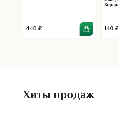
Supap
00
Powed
440
₽
140
Хиты продаж