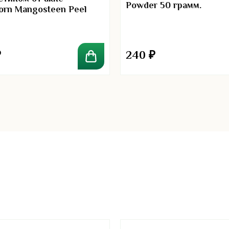
Powder 50 грамм.
orn Mangosteen Peel
er
₽
240
₽