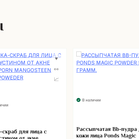
ы
В наличии
личии
Рассыпчатая Bb-пудра
-скраб для лица с
кожи лица Ponds Magic
стином от акне