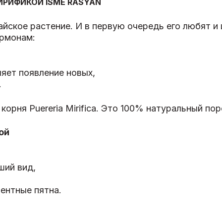
ИРИФИКОЙ ISME RASYAN
айское растение. И в первую очередь его любят и
ормонам:
яет появление новых,
.
корня Puereria Mirifica. Это 100% натуральный по
ой
ший вид,
ентные пятна.