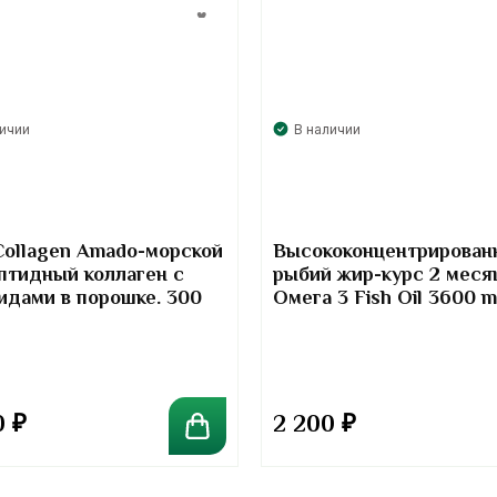
личии
В наличии
Collagen Amado-морской
Высококонцентрирован
птидный коллаген с
рыбий жир-курс 2 меся
идами в порошке. 300
Омега 3 Fish Oil 3600 
Kirkland Signature
0
₽
2 200
₽