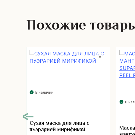
Похожие товар
В наличии
В на
Сухая маска для лица с
Маска
пуэрарией мирификой
мангу