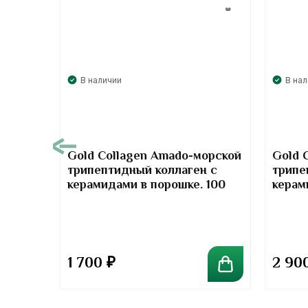
В наличии
В на
00
Gold Collagen Amado-морской
Gold 
трипептидный коллаген с
трипе
т-
керамидами в порошке. 100
керам
отив
грамм
грамм
та
1 700
₽
2 90