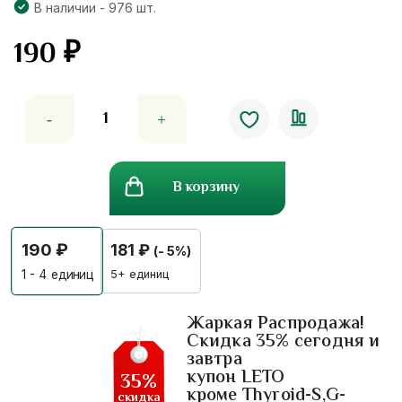
В наличии - 976 шт.
190
₽
Количество
товара
Стрепсилс
от
В корзину
боли
в
горле
190
₽
181
₽
(- 5%)
с
медом
5+ единиц
1 - 4
единиц
и
лимоном/strepsils
Жаркая Распродажа!
Скидка 35% сегодня и
Honey
завтра
&
купон LETO
35%
Lemon
кроме Thyroid-S,G-
скидка