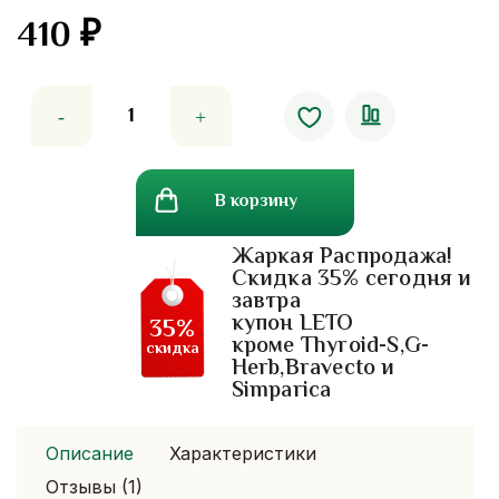
410
₽
Количество
товара
Средство
от
В корзину
папилом,бородавок
и
Жаркая Распродажа!
сухих
Скидка 35% сегодня и
мозолей
завтра
Con
купон LETO
35%
Con.
кроме Thyroid-S,G-
скидка
Herb,Bravecto и
Simparica
Описание
Характеристики
Отзывы (1)