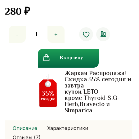
280
₽
5.00
out
of 5
Количество
товара
Шампунь
на
В корзину
травах
от
Жаркая Распродажа!
выпадения
Скидка 35% сегодня и
волос
завтра
Джинда
купон LETO
35%
Jinda
кроме Thyroid-S,G-
скидка
Herb,Bravecto и
Simparica
Описание
Характеристики
Отзывы (7)