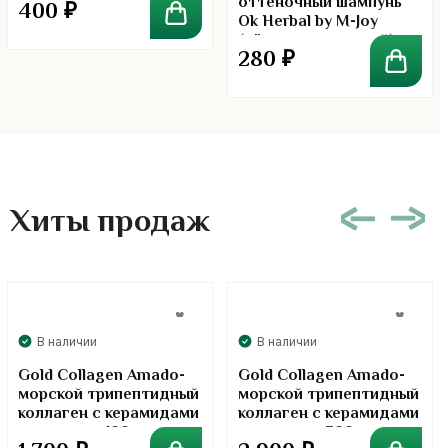
оттеночный шампунь
400
₽
Ok Herbal by M-Joy
(тёмно-коричневый)
280
₽
Хиты продаж
В наличии
В наличии
Gold Collagen Amado-
Gold Collagen Amado-
морской трипептидный
морской трипептидный
коллаген с керамидами
коллаген с керамидами
в порошке. 100 грамм
в порошке. 300 грамм