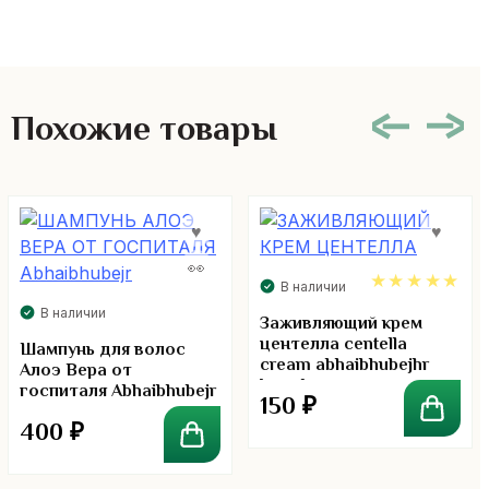
Похожие товары
В наличии
В наличии
5.00
Заживляющий крем
центелла centella
Шампунь для волос
cream abhaibhubejhr
Алоэ Вера от
brend
госпиталя Abhaibhubejr
150
₽
400
₽