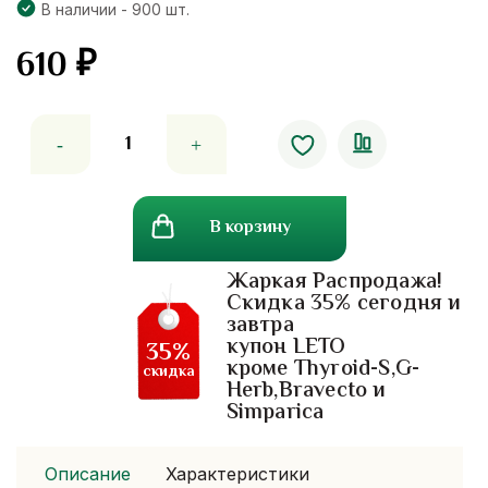
В наличии - 900 шт.
610
₽
Количество
товара
Шампунь
«Леди
В корзину
с
ароматными
Жаркая Распродажа!
волосами»
Скидка 35% сегодня и
от
завтра
Abhaibhubejhr.
купон LETO
35%
300
кроме Thyroid-S,G-
скидка
Herb,Bravecto и
мл.
Simparica
Описание
Характеристики