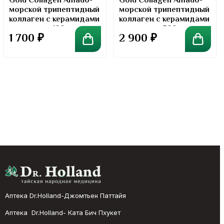
Gold Collagen Amado-
Gold Collagen Amado-
морской трипептидный
морской трипептидный
коллаген с керамидами
коллаген с керамидами
в порошке. 100 грамм
в порошке. 300 грамм
1 700
₽
2 900
₽
Аптека Dr.Holland-Джомтьен Паттайя
Аптека Dr.Holland- Ката Бич Пхукет