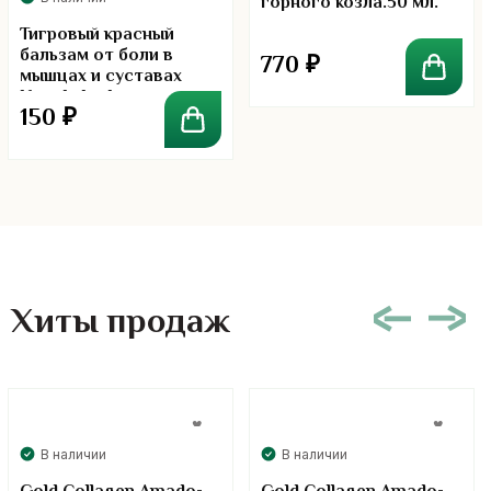
горного козла.50 мл.
Тигровый красный
бальзам от боли в
770
₽
мышцах и суставах
Kongkaherb
150
₽
Хиты продаж
В наличии
В наличии