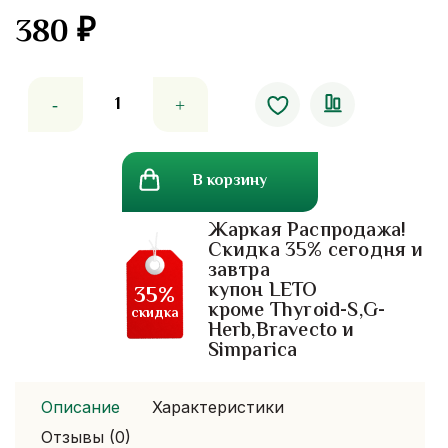
380
₽
Количество
товара
Разогревающий
тигровый
В корзину
бальзам
Royal
Жаркая Распродажа!
Thai
Скидка 35% сегодня и
Herb
завтра
купон LETO
35%
кроме Thyroid-S,G-
скидка
Herb,Bravecto и
Simparica
Описание
Характеристики
Отзывы (0)