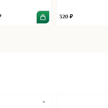
 Powder Pond’s
₽
320
₽