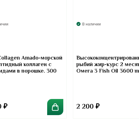
личии
В наличии
Collagen Amado-морской
Высококонцентрирован
птидный коллаген с
рыбий жир-курс 2 меся
идами в порошке. 300
Омега 3 Fish Oil 3600 
Kirkland Signature
0
₽
2 200
₽