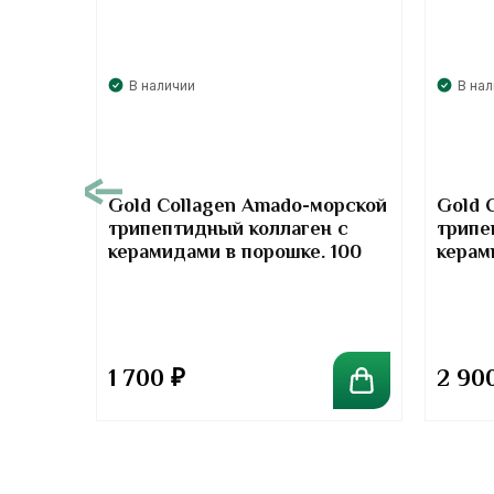
В наличии
В на
00
Gold Collagen Amado-морской
Gold 
трипептидный коллаген с
трипе
т-
керамидами в порошке. 100
керам
отив
грамм
грамм
та
1 700
₽
2 90