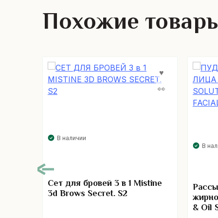
Похожие товар
В наличии
В на
Сет для бровей 3 в 1 Mistine
Рассы
3d Brows Secret. S2
жирно
& Oil 
д skin