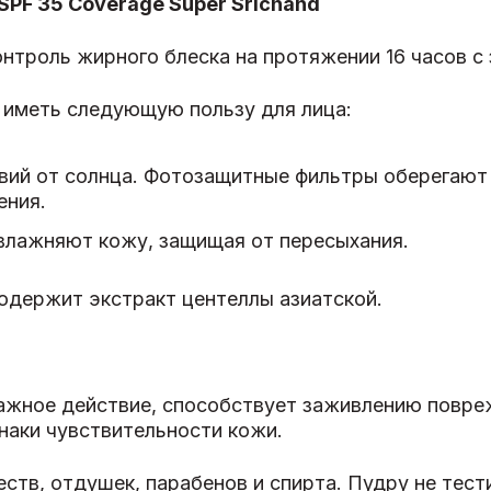
SPF 35 Coverage Super Srichand
онтроль жирного блеска на протяжении 16 часов с
 иметь следующую пользу для лица:
вий от солнца. Фотозащитные фильтры оберегают 
ения.
влажняют кожу, защищая от пересыхания.
содержит экстракт центеллы азиатской.
жное действие, способствует заживлению повре
знаки чувствительности кожи.
тв, отдушек, парабенов и спирта. Пудру не тест