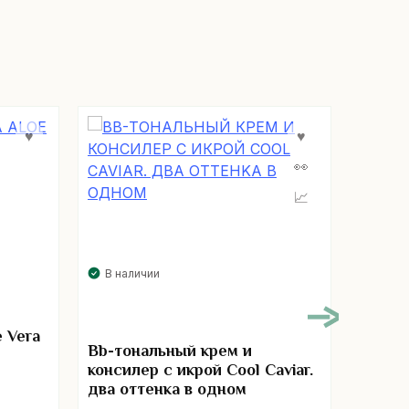
В наличии
В нал
 Vera
Bb-тональный крем и
Палет
консилер с икрой Cool Caviar.
кофей
два оттенка в одном
колорс