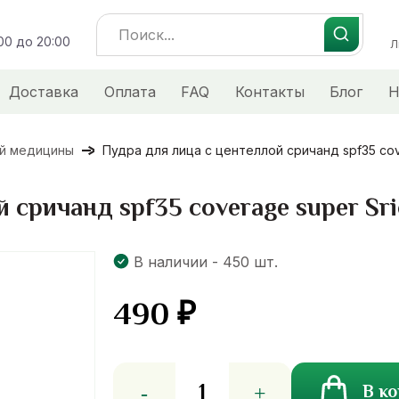
Search
:00 до 20:00
for:
Л
Доставка
Оплата
FAQ
Контакты
Блог
Н
ой медицины
Пудра для лица с центеллой сричанд spf35 cov
 сричанд spf35 coverage super Sr
В наличии - 450 шт.
490
₽
Количество
В к
товара