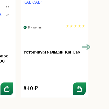
В наличии
В нал
5.00
Устричный кальций Kal Cab
Лечеб
олос,
женщ
000
840
₽
120
₽