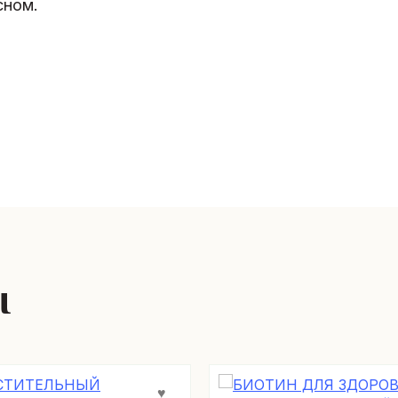
сном.
ы