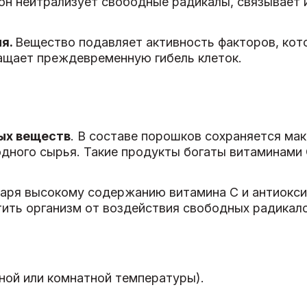
н нейтрализует свободные радикалы, связывает и
ия.
Вещество подавляет активность факторов, ко
ащает преждевременную гибель клеток.
ых веществ
. В составе порошков сохраняется ма
дного сырья. Такие продукты богаты витаминами С
аря высокому содержанию витамина С и антиокс
ить организм от воздействия свободных радикало
дной или комнатной температуры).