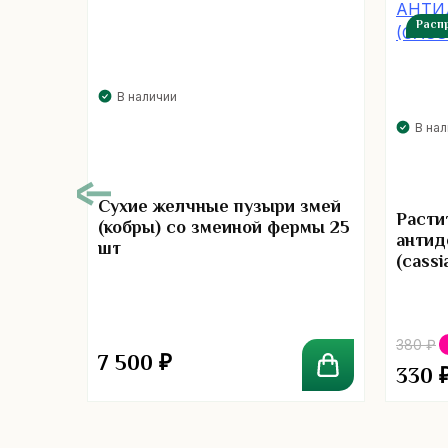
Расп
В наличии
В на
Сухие желчные пузыри змей
Расти
(кобры) со змеиной фермы 25
антид
шт
(cassi
00
380
₽
7 500
₽
330