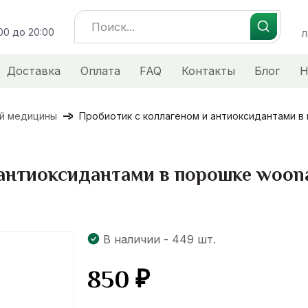
Search
:00 до 20:00
for:
Л
Доставка
Оплата
FAQ
Контакты
Блог
Н
ой медицины
Пробиотик с коллагеном и антиоксидантами в пор
нтиоксидантами в порошке woonae 
В наличии - 449 шт.
850
₽