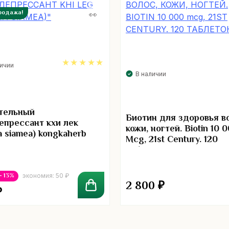
родажа!
личии
В наличии
5.00
тельный
Биотин для здоровья в
епрессант кхи лек
кожи, ногтей. Biotin 10 
a siamea) kongkaherb
Mcg, 21st Century. 120
таблеток
- 13%
экономия:
50
₽
2 800
₽
₽