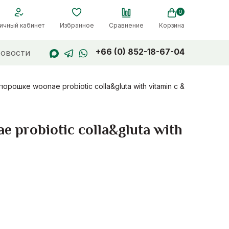
0
ичный кабинет
Избранное
Сравнение
Корзина
+66 (0) 852-18-67-04
овости
ошке woonae probiotic colla&gluta with vitamin c &
probiotic colla&gluta with