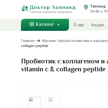
Перейти
Таиланд
к
Пн-Вс с 11
содержанию
Каталог
О нас
Акции
Главная
Магазин тайской косметики и народн
collagen peptide
Пробиотик с коллагеном и а
vitamin c & collagen peptide