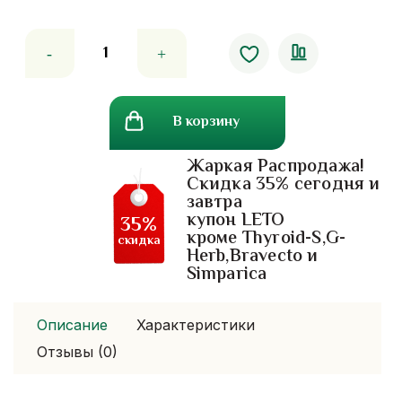
Количество
товара
Приправа
от
В корзину
диабета
Chaya
Жаркая Распродажа!
Leaf
Скидка 35% сегодня и
Powder
завтра
купон LETO
35%
кроме Thyroid-S,G-
скидка
Herb,Bravecto и
Simparica
Описание
Характеристики
Отзывы (0)