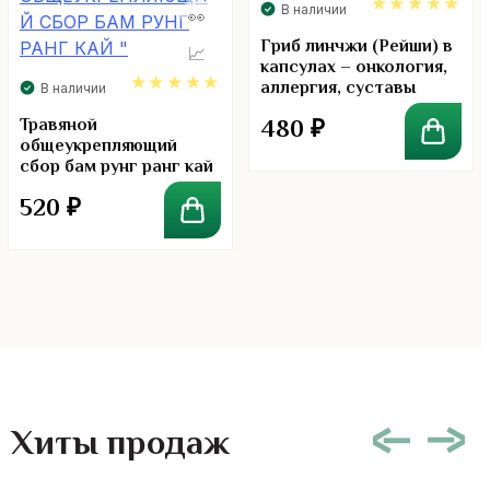
В наличии
4.93
Гриб линчжи (Рейши) в
капсулах – онкология,
аллергия, суставы
В наличии
5.00
Травяной
480
₽
общеукрепляющий
сбор бам рунг ранг кай
520
₽
Хиты продаж