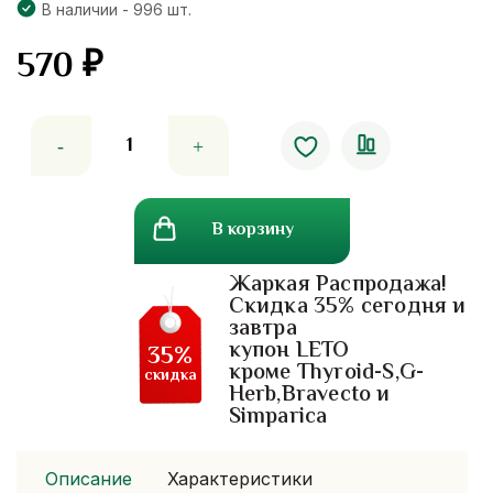
В наличии - 996 шт.
570
₽
Количество
товара
Праймер
сиванна
В корзину
Sivanna
Base
Жаркая Распродажа!
Primer
Скидка 35% сегодня и
Foundation
завтра
№1
купон LETO
35%
бледно-
кроме Thyroid-S,G-
скидка
Herb,Bravecto и
розовый
Simparica
цвет.
Описание
Характеристики