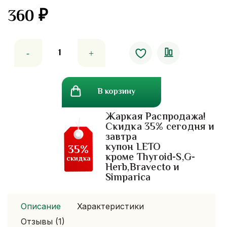
360
₽
Количество
товара
Подтягивающий
крем
В корзину
для
лица
Жаркая Распродажа!
и
Скидка 35% сегодня и
шеи
завтра
лилавади
купон LETO
35%
Banna.250
кроме Thyroid-S,G-
скидка
Herb,Bravecto и
мл.
Simparica
Описание
Характеристики
Отзывы (1)