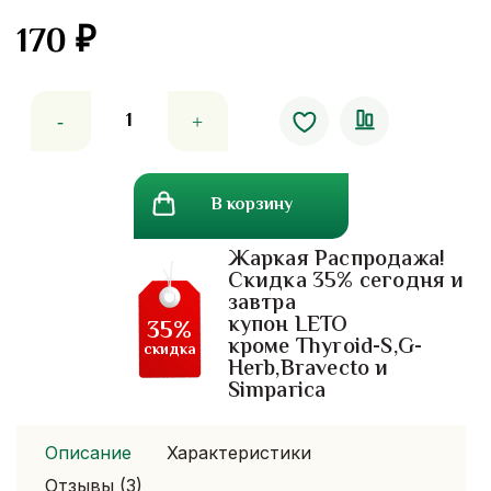
170
₽
5.00
out
of 5
Количество
товара
Киноки-
пластырь
В корзину
Kinoki
для
Жаркая Распродажа!
вывода
Скидка 35% сегодня и
токсинов
завтра
и
купон LETO
35%
шлаков
кроме Thyroid-S,G-
скидка
Herb,Bravecto и
Simparica
Описание
Характеристики
Отзывы (3)