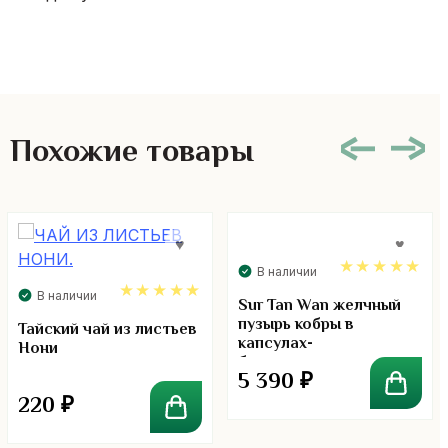
Похожие товары
В наличии
В наличии
5.00
Sur Tan Wan желчный
пузырь кобры в
5.00
Тайский чай из листьев
капсулах-
Нони
биостимулятор и
5 390
₽
антиоксидант. 240
капсул
220
₽