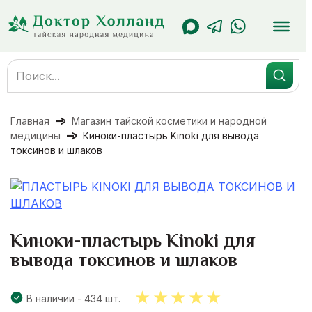
Перейти
к
содержанию
Search
for:
Главная
Магазин тайской косметики и народной
медицины
Киноки-пластырь Kinoki для вывода
токсинов и шлаков
Киноки-пластырь Kinoki для
вывода токсинов и шлаков
В наличии - 434 шт.