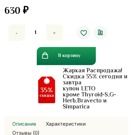
630
₽
Количество
товара
Плампер
для
В корзину
губ
любимое
Жаркая Распродажа!
яблоко
Скидка 35% сегодня и
plumping
завтра
lip
купон LETO
35%
oil
кроме Thyroid-S,G-
скидка
Herb,Bravecto и
karmart
Simparica
cathy
doll
apple
Описание
Характеристики
darling
Отзывы (0)