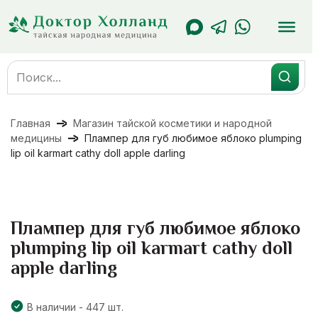
Перейти
к
содержанию
Search
for:
Главная
Магазин тайской косметики и народной
медицины
Плампер для губ любимое яблоко plumping
lip oil karmart cathy doll apple darling
Плампер для губ любимое яблоко
plumping lip oil karmart cathy doll
apple darling
В наличии - 447 шт.