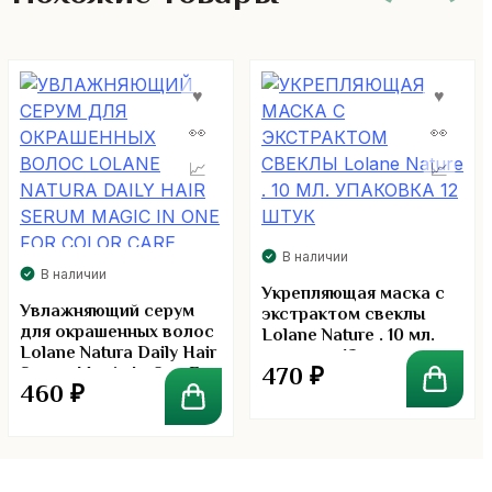
В наличии
В наличии
Укрепляющая маска с
Увлажняющий серум
экстрактом свеклы
для окрашенных волос
Lolane Nature . 10 мл.
Lolane Natura Daily Hair
упаковка 12 штук
470
₽
Serum Magic In One For
460
₽
Color Care