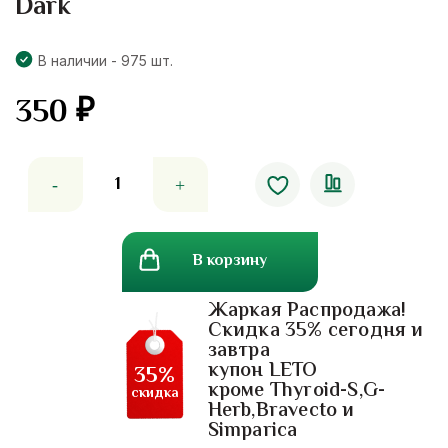
Dark
В наличии - 975 шт.
350
₽
Количество
товара
Оттеночный
шампунь
В корзину
без
аммиака
Жаркая Распродажа!
Lolane
Скидка 35% сегодня и
Nature
завтра
Code
купон LETO
35%
тон
кроме Thyroid-S,G-
скидка
Herb,Bravecto и
№
Simparica
1