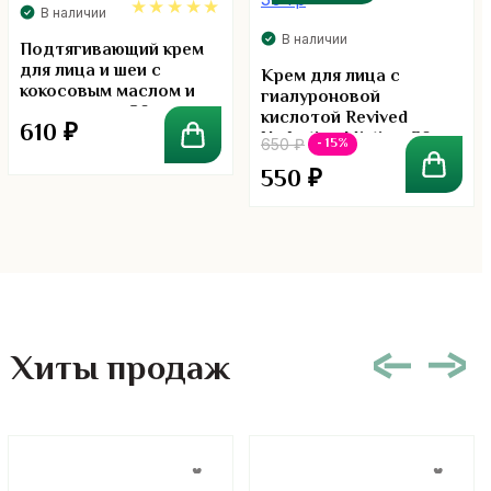
В наличии
В наличии
5.00
Подтягивающий крем
для лица и шеи с
Крем для лица с
кокосовым маслом и
гиалуроновой
коллагеном. 80г.
кислотой Revived
610
₽
Hydration Mistine, 30 гр
- 15%
650
₽
550
₽
Хиты продаж