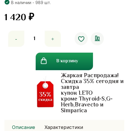
В наличии - 989 шт.
1 420
₽
Количество
товара
Омолаживающий
крем
В корзину
для
кожи
Жаркая Распродажа!
лица
Скидка 35% сегодня и
с
завтра
ланолином
купон LETO
35%
Careline.
кроме Thyroid-S,G-
скидка
Herb,Bravecto и
австралия
Simparica
Описание
Характеристики