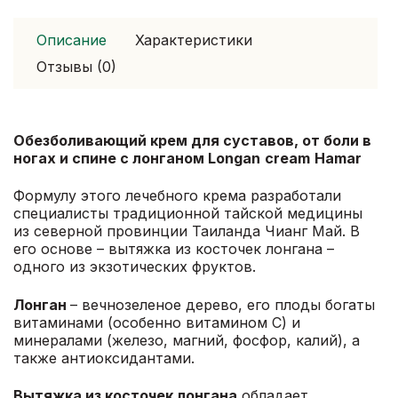
Hamar
50
Описание
Характеристики
гр
Отзывы (0)
Обезболивающий крем для суставов, от боли в
ногах и спине с лонганом L
ongan
cream
Hamar
Формулу этого лечебного крема разработали
специалисты традиционной тайской медицины
из северной провинции Таиланда Чианг Май. В
его основе – вытяжка из косточек лонгана –
одного из экзотических фруктов.
Лонган
– вечнозеленое дерево, его плоды богаты
витаминами (особенно витамином С) и
минералами (железо, магний, фосфор, калий), а
также антиоксидантами.
Вытяжка из косточек лонгана
обладает