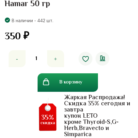
Hamar 50 гр
В наличии - 442 шт.
350
₽
Количество
товара
Обезболивающий
крем
В корзину
от
боли
Жаркая Распродажа!
в
Скидка 35% сегодня и
ногах
завтра
с
купон LETO
35%
лонганом.
кроме Thyroid-S,G-
скидка
Herb,Bravecto и
Longan
Simparica
Cream