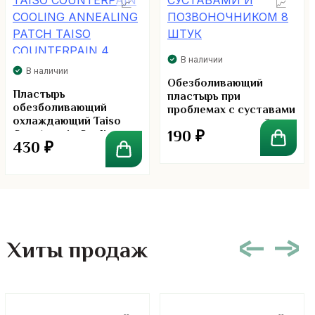
В наличии
В наличии
Обезболивающий
Пластырь
пластырь при
обезболивающий
проблемах с суставами
охлаждающий Taiso
и позвоночником 8
190
₽
Counterpain Cooling
штук
430
₽
Annealing Patch Taiso
Counterpain 4 штуки
Хиты продаж