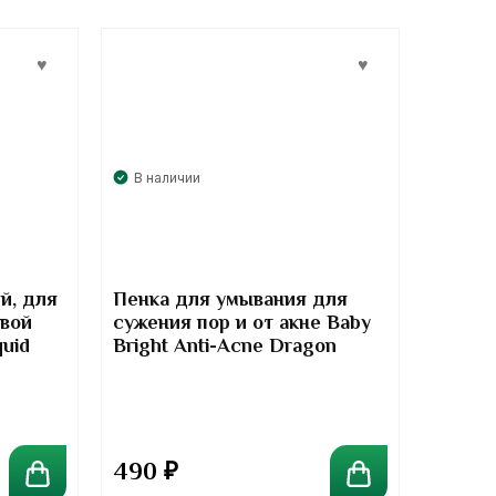
В наличии
й, для
Пенка для умывания для
евой
сужения пор и от акне Baby
quid
Bright Anti-Acne Dragon
Blood Cleansing Foam, 120 гр
490
₽