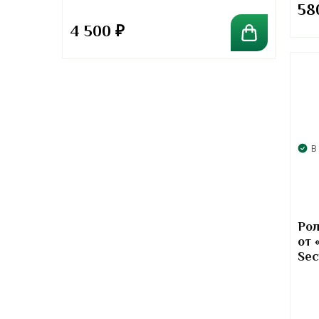
58
4 500
₽
В
Рол
от 
Sec
Rol