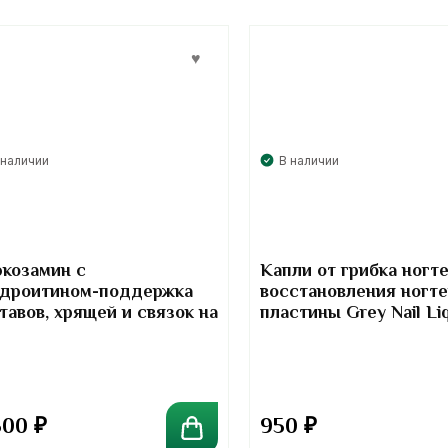
 наличии
В наличии
козамин с
Капли от грибка ногте
ндроитином-поддержка
восстановления ногт
тавов, хрящей и связок на
пластины Grey Nail Li
дый день- Kirkland
nature Glucosamine.Курс 6
сяцев
500
₽
950
₽