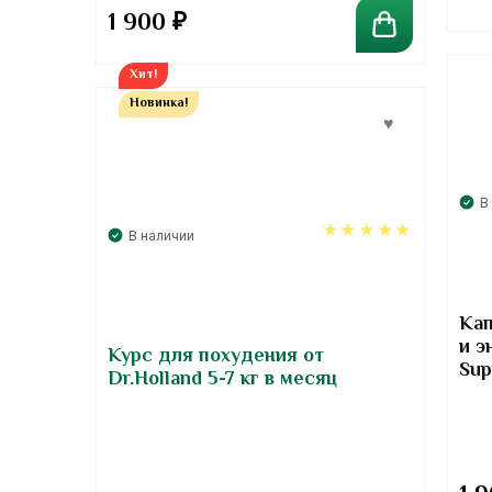
1 900
₽
Хит!
Новинка!
В
В наличии
5.00
Кап
и э
Курс для похудения от
Sup
Dr.Holland 5-7 кг в месяц