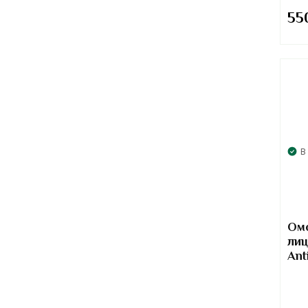
55
В
Ом
лиц
Ant
г