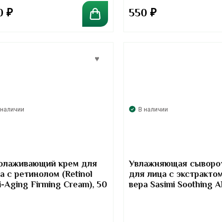
0
₽
550
₽
 наличии
В наличии
олаживающий крем для
Увлажняющая сыворо
а с ретинолом (Retinol
для лица с экстракто
i-Aging Firming Cream), 50
вера Sasimi Soothing A
Vera Face Serum