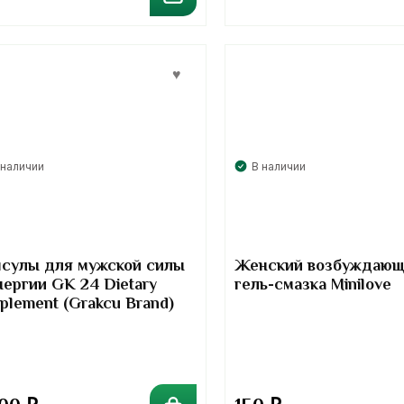
 наличии
В наличии
сулы для мужской силы
Женский возбуждаю
нергии GK 24 Dietary
гель-смазка Minilove
plement (Grakcu Brand)