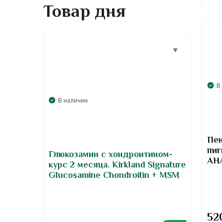
Товар дня
В
В наличии
Пен
пиг
Глюкозамин с хондроитином-
AHA
курс 2 месяца. Kirkland Signature
Fo
Glucosamine Chondroitin + MSM
52