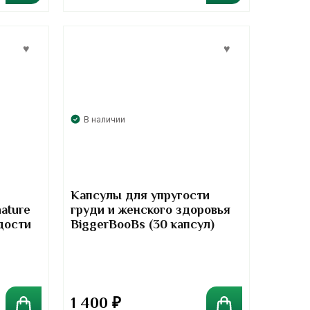
В наличии
Капсулы для упругости
nature
груди и женского здоровья
дости
BiggerBooBs (30 капсул)
авов
1 400
₽