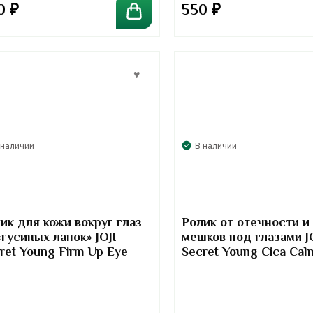
0
₽
550
₽
 наличии
В наличии
ик для кожи вокруг глаз
Ролик от отечности и
«гусиных лапок» JOJI
мешков под глазами J
ret Young Firm Up Eye
Secret Young Cica Cal
ler Serum
Roller Serum