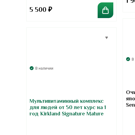
1 
5 500
₽
В
В наличии
Оч
япо
Мультивитаминный комплекс
Sen
для людей от 50 лет курс на 1
in
год Kirkland Signature Mature
Multi Adult 50+