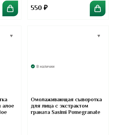
550
₽
В наличии
тка
Омолаживающая сыворотка
м алое
для лица с экстрактом
loe
граната Sasimi Pomegranate
Face Serum