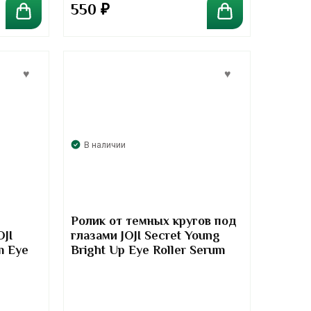
550
₽
В наличии
Ролик от темных кругов под
OJI
глазами JOJI Secret Young
m Eye
Bright Up Eye Roller Serum