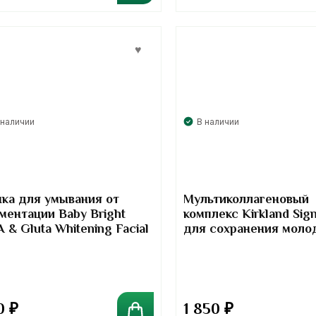
 наличии
В наличии
ка для умывания от
Мультиколлагеновый
ментации Baby Bright
комплекс Kirkland Sig
 & Gluta Whitening Facial
для сохранения моло
am
кожи и здоровья суст
-курс на 2 месяца (120
капсул)
0
₽
1 850
₽