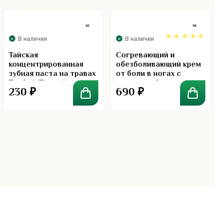
В наличии
В наличии
5.00
Тайская
Согревающий и
концентрированная
обезболивающий крем
зубная паста на травах
от боли в ногах с
Tepthai (Тептай)
лонганом. Longan
230
₽
690
₽
оригинальная 15 грамм
Cream Hamar 120 гр