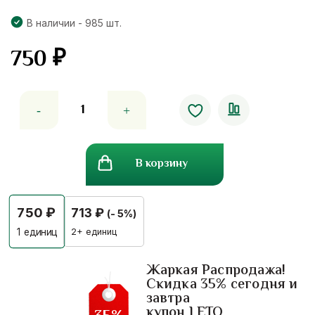
В наличии - 985 шт.
750
₽
Количество
товара
Натуральное
экспресс-
В корзину
средство
от
паразитов
750
₽
713
₽
(- 5%)
Natural
Express
2+ единиц
1
единиц
Remedy
For
Жаркая Распродажа!
Скидка 35% сегодня и
Parasites
завтра
купон LETO