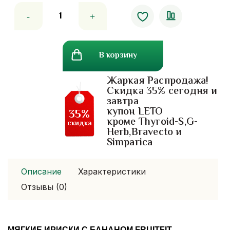
Количество
товара
Мягкие
ириски
В корзину
с
бананом
Жаркая Распродажа!
Fruitfit
Скидка 35% сегодня и
завтра
купон LETO
35%
кроме Thyroid-S,G-
скидка
Herb,Bravecto и
Simparica
Описание
Характеристики
Отзывы (0)
МЯГКИЕ ИРИСКИ С БАНАНОМ FRUITFIT