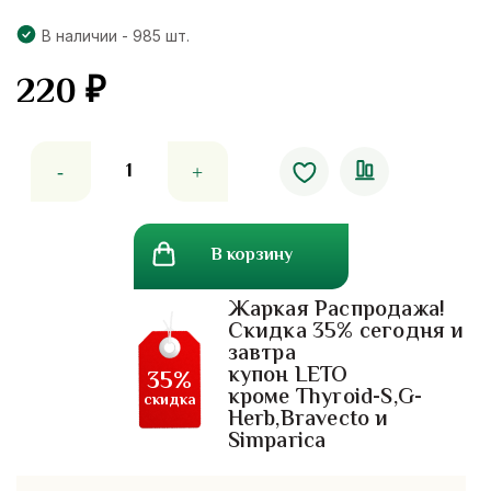
В наличии - 985 шт.
220
₽
Количество
товара
Крем
маска
В корзину
для
лица
Жаркая Распродажа!
с
Скидка 35% сегодня и
мёдом,
завтра
лимоном
купон LETO
35%
и
кроме Thyroid-S,G-
скидка
Herb,Bravecto и
куркумой
Simparica
Supaporn
Whitening