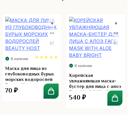
В наличии
В наличии
5.00
Маска для лица из
глубоководных бурых
Корейская
морских водорослей
увлажняющая маска-
Beauty Host
бустер для лица с алоэ
70
₽
Face Mask With Aloe
540
₽
Baby Bright