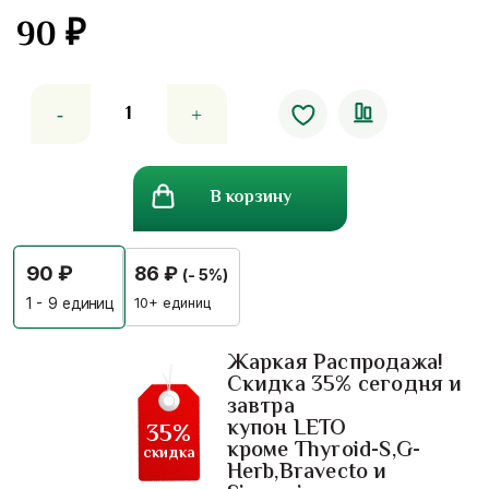
90
₽
Количество
товара
Тайская
маска
В корзину
для
проблемной
кожи
90
₽
86
₽
(- 5%)
лица
с
10+ единиц
1 - 9
единиц
мангустином
Жаркая Распродажа!
Скидка 35% сегодня и
завтра
купон LETO
35%
кроме Thyroid-S,G-
скидка
Herb,Bravecto и