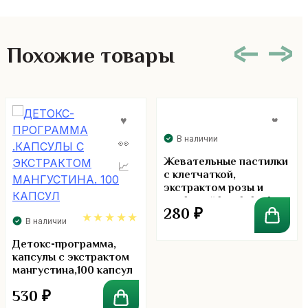
Похожие товары
В наличии
Жевательные пастилки
с клетчаткой,
экстрактом розы и
трифалой handy herb
280
₽
fiber flow
В наличии
5.00
Детокс-программа,
капсулы с экстрактом
мангустина,100 капсул
530
₽