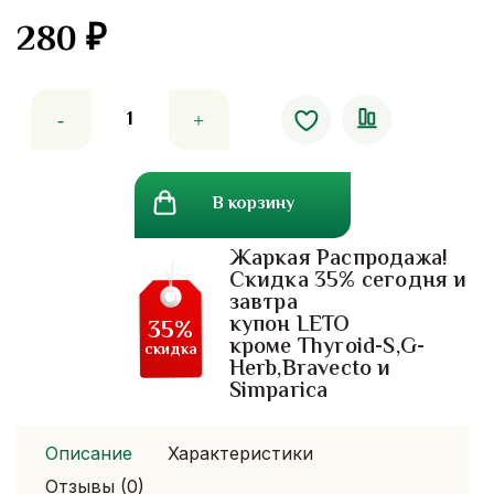
280
₽
Количество
товара
Мармеладки
с
В корзину
клетчаткой
для
Жаркая Распродажа!
пищеварения
Скидка 35% сегодня и
Fiber
завтра
Flow
купон LETO
35%
Gummy
кроме Thyroid-S,G-
скидка
Herb,Bravecto и
Handy
Simparica
Herb
Описание
Характеристики
Отзывы (0)