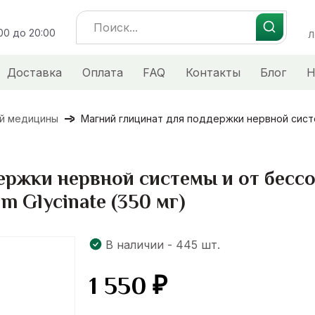
Search
:00 до 20:00
for:
Л
Доставка
Оплата
FAQ
Контакты
Блог
Н
ой медицины
Магний глицинат для поддержки нервной систе
ржки нервной системы и от бессо
m Glycinate (350 мг)
В наличии - 445 шт.
1 550
₽