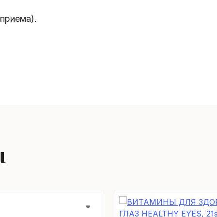
 приема).
ы