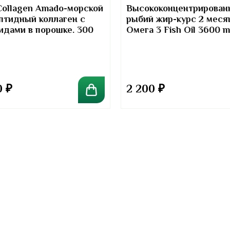
Collagen Amado-морской
Высококонцентрирован
птидный коллаген с
рыбий жир-курс 2 меся
идами в порошке. 300
Омега 3 Fish Oil 3600 
Kirkland Signature
0
₽
2 200
₽