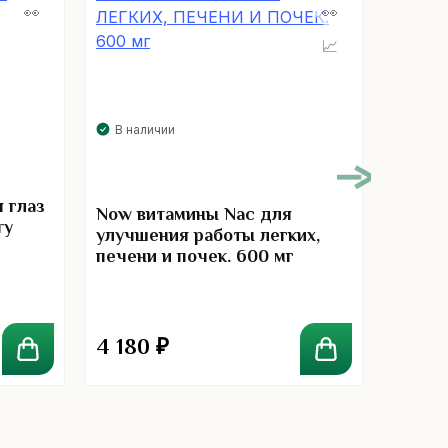
В нал
В наличии
Мульт
 глаз
компле
Now витамины Nac для
ry
для с
улучшения работы легких,
кожи 
печени и почек. 600 мг
-курс 
4 180
₽
1 85