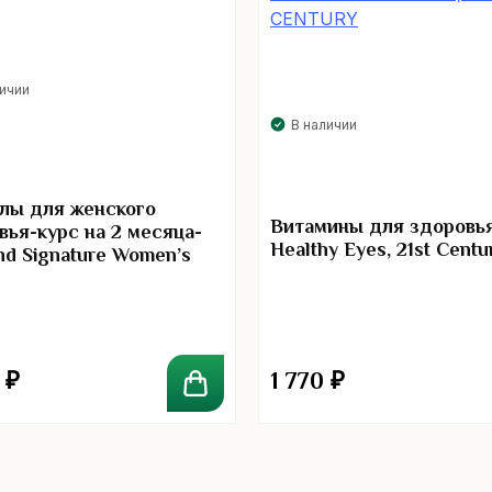
личии
В наличии
лы для женского
Витамины для здоровья
вья-курс на 2 месяца-
Healthy Eyes, 21st Centu
and Signature Women’s
tics 120 Billion
0
₽
1 770
₽