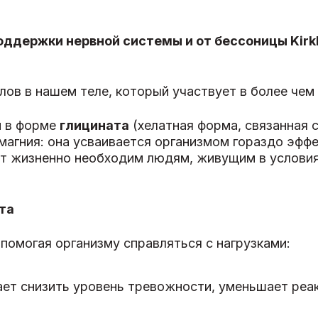
(350
мг)
ддержки нервной системы и от бессоницы Kirkl
ов в нашем теле, который участвует в более чем
н в форме
глицината
(хелатная форма, связанная 
магния: она усваивается организмом гораздо эффе
ат жизненно необходим людям, живущим в услови
та
 помогая организму справляться с нагрузками:
ет снизить уровень тревожности, уменьшает реак