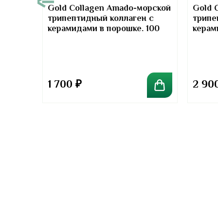
00
Gold Collagen Amado-морской
Gold 
трипептидный коллаген с
трипе
т-
керамидами в порошке. 100
керам
отив
грамм
грамм
та
1 700
₽
2 90