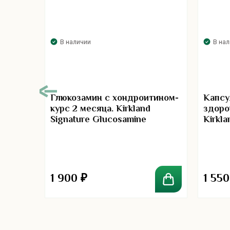
В наличии
В на
Глюкозамин с хондроитином-
Капсу
курс 2 месяца. Kirkland
здоро
Signature Glucosamine
Kirkl
Chondroitin + MSM
Probio
репких
дца
nd
K2
1 900
₽
1 55