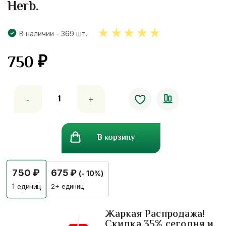
Herb.
В наличии - 369 шт.
750
₽
5.00
out
of 5
Количество
товара
Лечение
суставов
В корзину
и
грыжи
от
750
₽
675
₽
(- 10%)
госпиталя
лампанг
2+ единиц
1
единиц
Lampang
Herb.
Жаркая Распродажа!
Скидка 35% сегодня и