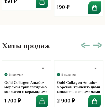
150
₽
и позвоночником 8
190
₽
штук
Хиты продаж
В наличии
В наличии
Gold Collagen Amado-
Gold Collagen Amado-
морской трипептидный
морской трипептидный
коллаген с керамидами
коллаген с керамидами
в порошке. 100 грамм
в порошке. 300 грамм
1 700
₽
2 900
₽