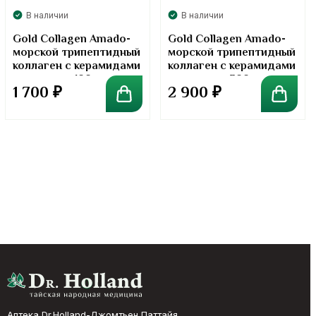
В наличии
В наличии
Gold Collagen Amado-
Gold Collagen Amado-
морской трипептидный
морской трипептидный
коллаген с керамидами
коллаген с керамидами
в порошке. 100 грамм
в порошке. 300 грамм
1 700
₽
2 900
₽
Аптека Dr.Holland-Джомтьен Паттайя