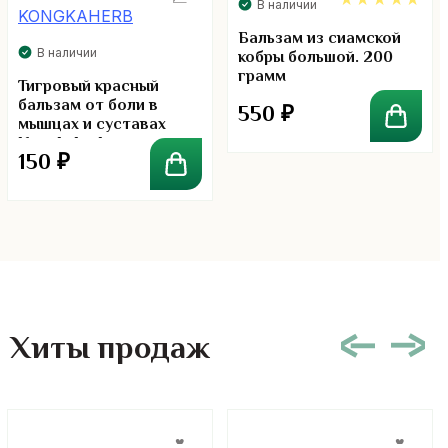
В наличии
5.00
Бальзам из сиамской
В наличии
кобры большой. 200
грамм
Тигровый красный
бальзам от боли в
550
₽
мышцах и суставах
Kongkaherb
150
₽
Хиты продаж