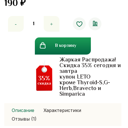
190
₽
Количество
товара
Лечебное
масло
В корзину
тайского
знахаря
Жаркая Распродажа!
30
Скидка 35% сегодня и
мл
завтра
купон LETO
35%
кроме Thyroid-S,G-
скидка
Herb,Bravecto и
Simparica
Описание
Характеристики
Отзывы (1)