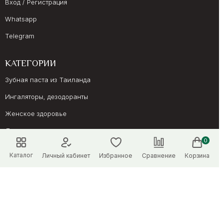
Вход / Регистрация
Whatsapp
Telegram
КАТЕГОРИИ
Зубная паста из Таиланда
Ингаляторы, дезодоранты
Женское здоровье
Лекарства от простуда, кашля
0
Препараты для иммунитета
Каталог
Личный кабинет
Избранное
Сравнение
Корзина
Онкология, суставы