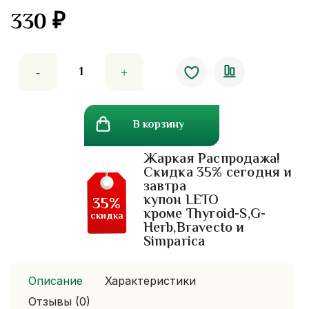
330
₽
Количество
товара
Лечебная
маска
В корзину
для
волос
Жаркая Распродажа!
с
Скидка 35% сегодня и
козьим
завтра
молоком
купон LETO
35%
Jena
кроме Thyroid-S,G-
скидка
Herb,Bravecto и
Simparica
Описание
Характеристики
Отзывы (0)