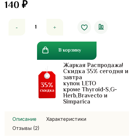
140
₽
4.00
out of
5
Количество
товара
Красный
бальзам
В корзину
Dr.mho
Shee
Жаркая Распродажа!
Woke.
Скидка 35% сегодня и
50
завтра
гр
купон LETO
35%
кроме Thyroid-S,G-
скидка
Herb,Bravecto и
Simparica
Описание
Характеристики
Отзывы (2)