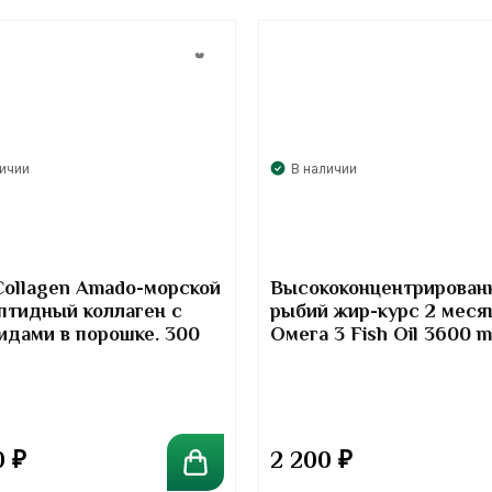
личии
В наличии
Collagen Amado-морской
Высококонцентрирован
птидный коллаген с
рыбий жир-курс 2 меся
идами в порошке. 300
Омега 3 Fish Oil 3600 
Kirkland Signature
0
₽
2 200
₽