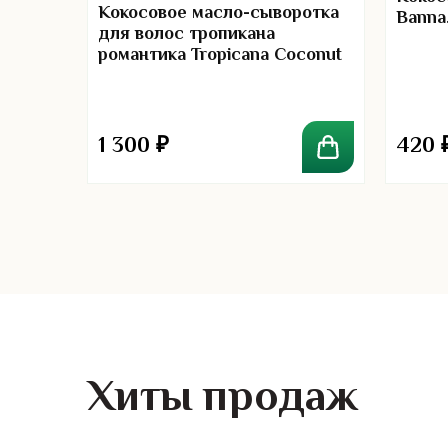
Кокосовое масло-сыворотка
Banna
для волос тропикана
романтика Tropicana Coconut
00
60 мл.
1 300
₽
420
Хиты продаж