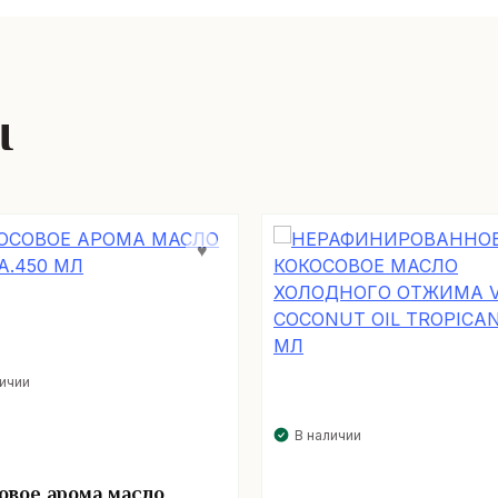
ы
личии
В наличии
овое арома масло