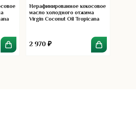
холод
осовое
Нерафинированное кокосовое
молод
ма
масло холодного отжима
525мл
cana
Virgin Coconut Oil Tropicana
1000 мл
2 970
₽
1 45