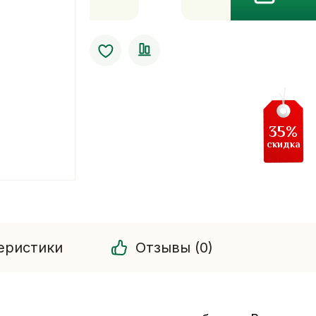
Кокосовое
аромамасло
Banna.
120
мл
35%
скидка
еристики
Отзывы (0)