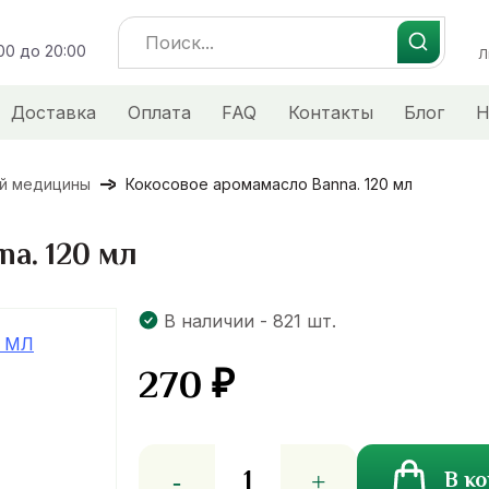
Search
:00 до 20:00
for:
Л
Доставка
Оплата
FAQ
Контакты
Блог
Н
ой медицины
Кокосовое аромамасло Banna. 120 мл
a. 120 мл
В наличии - 821 шт.
270
₽
Количество
В к
товара