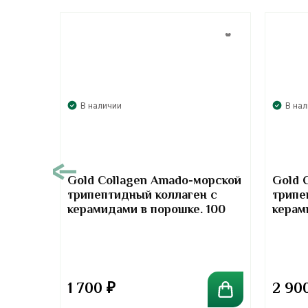
В наличии
В на
00
Gold Collagen Amado-морской
Gold 
трипептидный коллаген с
трипе
т-
керамидами в порошке. 100
керам
отив
грамм
грамм
та
1 700
₽
2 90