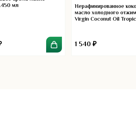
.450 мл
Нерафинированное кок
масло холодного отжи
Virgin Coconut Oil Tropi
500 мл
₽
1 540
₽