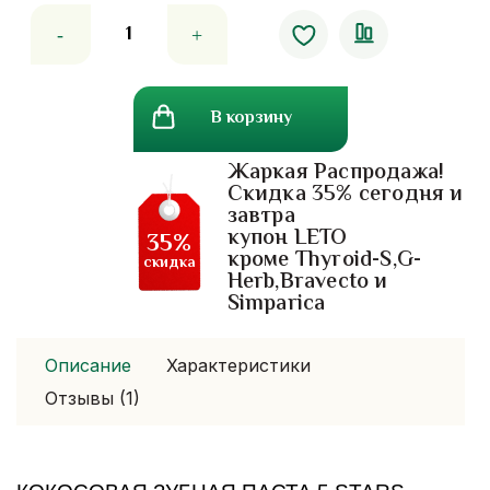
Количество
товара
Кокосовая
зубная
В корзину
паста
5
Жаркая Распродажа!
Stars
Скидка 35% сегодня и
завтра
купон LETO
35%
кроме Thyroid-S,G-
скидка
Herb,Bravecto и
Simparica
Описание
Характеристики
Отзывы (1)