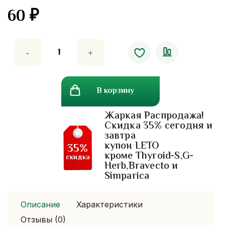
60
₽
Количество
товара
Кофе
для
В корзину
похудения,
снижения
Жаркая Распродажа!
аппетита
Скидка 35% сегодня и
с
завтра
хромом.
купон LETO
35%
1
кроме Thyroid-S,G-
скидка
Herb,Bravecto и
штука
Simparica
Описание
Характеристики
Отзывы (0)