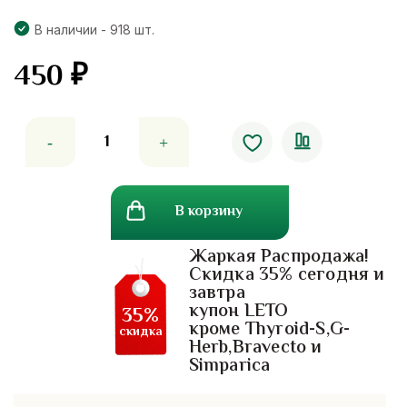
В наличии - 918 шт.
450
₽
Количество
товара
Кератиновая
восстанавливающая
В корзину
маска
для
Жаркая Распродажа!
волос
Скидка 35% сегодня и
Cruset
завтра
Keratin
купон LETO
35%
Complex.
кроме Thyroid-S,G-
скидка
Herb,Bravecto и
250
Simparica
мл