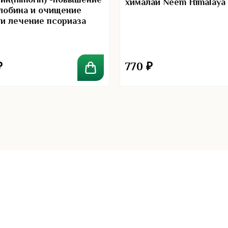
ин(himorin) -повышение
хималаи Neem Himalaya
лобина и очищение
 и лечение псориаза
₽
770
₽