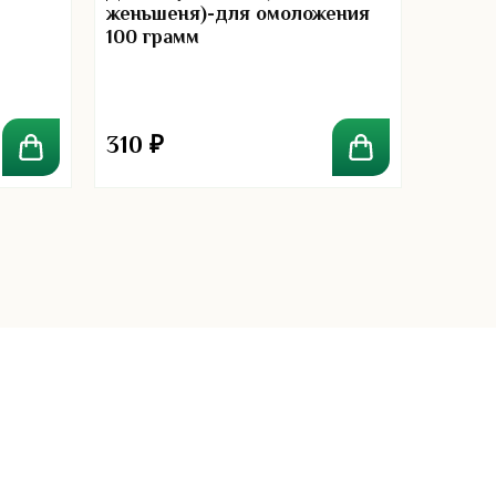
женьшеня)-для омоложения
капсу
100 грамм
1000 
310
₽
870