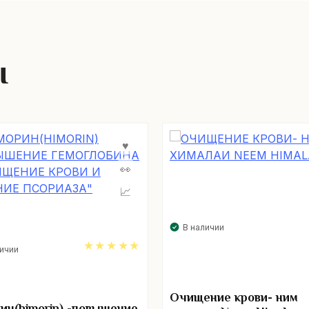
ы
В наличии
личии
5.00
Очищение крови- ним