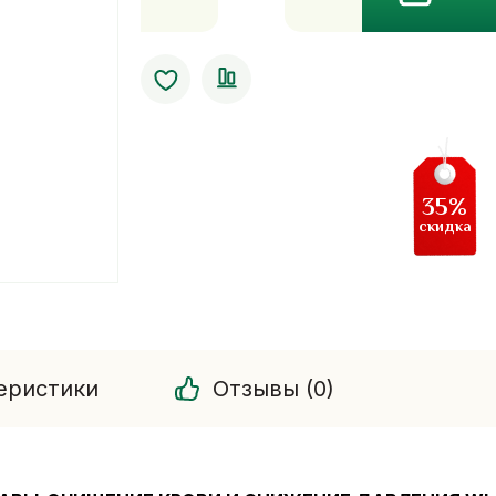
Капсулы
с
экстрактом
пшеничной
травы-
очищение
крови
35%
Wheatgrass
скидка
Khaolaor
еристики
Отзывы (0)