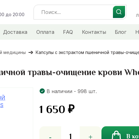
Search
:00 до 20:00
for:
Л
Доставка
Оплата
FAQ
Контакты
Блог
Н
ой медицины
Капсулы с экстрактом пшеничной травы-очище
ничной травы-очищение крови Whe
В наличии - 998 шт.
1 650
₽
Количество
В к
товара