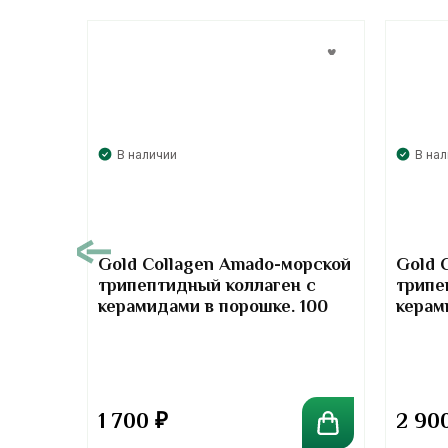
В наличии
В на
00
Gold Collagen Amado-морской
Gold 
трипептидный коллаген с
трипе
т-
керамидами в порошке. 100
керам
отив
грамм
грамм
та
1 700
₽
2 90