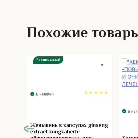
Похожие товар
Распродажа!
В наличии
5.00
В на
Женьшень в капсулах ginseng
extract kongkaherb-