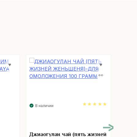
В наличии
В нал
5.00
Джиаогулан чай (пять жизней
Спиру