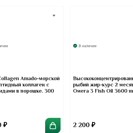
личии
В наличии
Collagen Amado-морской
Высококонцентрирован
птидный коллаген с
рыбий жир-курс 2 меся
идами в порошке. 300
Омега 3 Fish Oil 3600 
Kirkland Signature
0
₽
2 200
₽