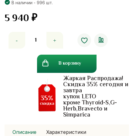
В наличии - 996 шт.
5 940
₽
Количество
товара
Капсулы
для
В корзину
поддержания
уровня
Жаркая Распродажа!
холестерина.
Скидка 35% сегодня и
курс
завтра
2
купон LETO
35%
месяца
кроме Thyroid-S,G-
скидка
Herb,Bravecto и
Simparica
Описание
Характеристики