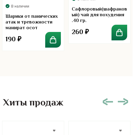
В наличии
Сафлоровый(шафранов
ый) чай для похудения
Шарики от панических
.40 гр.
атак и тревожности
манират осот
260
₽
190
₽
Хиты продаж