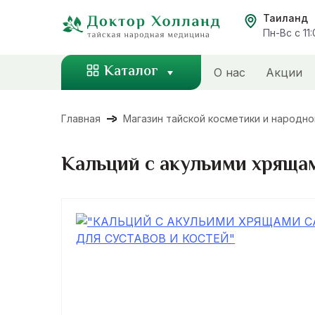
Перейти
Таиланд
к
Пн-Вс с 11
содержанию
Каталог
О нас
Акции
Главная
Магазин тайской косметики и народн
Кальций с акульими хрящам