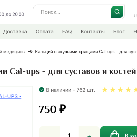
Search
:00 до 20:00
for:
Л
Доставка
Оплата
FAQ
Контакты
Блог
Н
ой медицины
Кальций с акульими хрящами Cal-ups – для сус
и Cal-ups - для суставов и костей
В наличии - 762 шт.
750
₽
5.00
ou
of 5
Количество
В к
товара