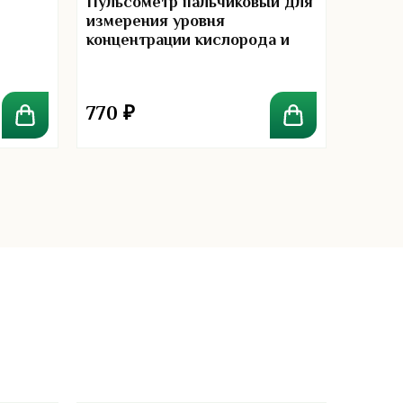
Mistin
Пульсометр пальчиковый для
измерения уровня
концентрации кислорода и
пульса
770
₽
210
₽