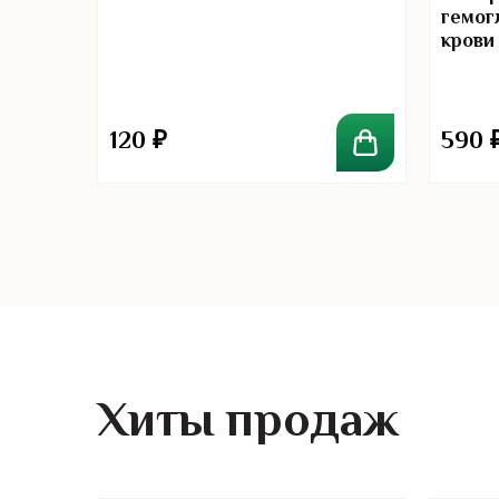
гемог
крови
00
120
₽
590
Хиты продаж