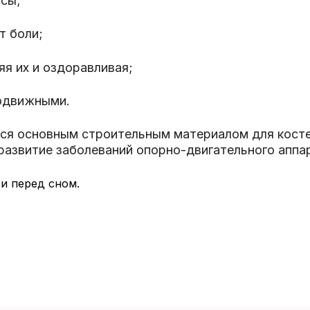
ссы;
т боли;
яя их и оздоравливая;
подвижными.
тся основным строительным материалом для кост
азвитие заболеваний опорно-двигательного аппара
 и перед сном.