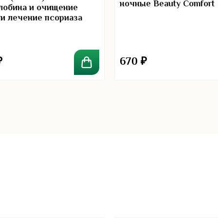
ночные Beauty Comfort
лобина и очищение
 и лечение псориаза
₽
670
₽