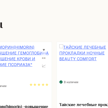
ы
В наличии
личии
5.00
Тайские лечебные прок
ин(himorin) -повышение