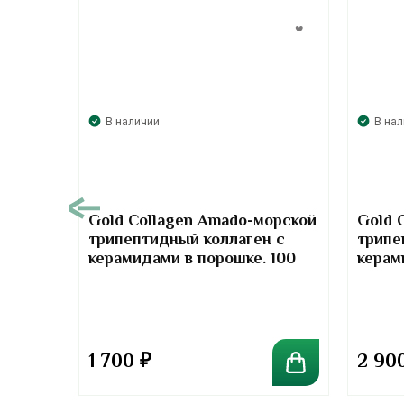
В наличии
В на
00
Gold Collagen Amado-морской
Gold 
трипептидный коллаген с
трипе
т-
керамидами в порошке. 100
керам
отив
грамм
грамм
та
1 700
₽
2 90