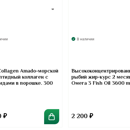
личии
В наличии
Collagen Amado-морской
Высококонцентрирован
птидный коллаген с
рыбий жир-курс 2 меся
идами в порошке. 300
Омега 3 Fish Oil 3600 
Kirkland Signature
0
₽
2 200
₽