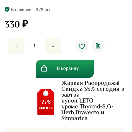
В наличии - 978 шт.
330
₽
Количество
товара
Дневные
женские
В корзину
антибактериальные
прокладки
Жаркая Распродажа!
с
Скидка 35% сегодня и
бамбуком
завтра
Sofy
купон LETO
35%
Charcoal
кроме Thyroid-S,G-
скидка
Herb,Bravecto и
Fresh
Simparica