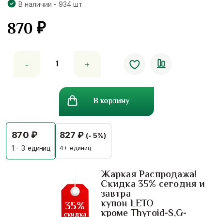
В наличии - 934 шт.
870
₽
Количество
товара
Деррис
скандес
В корзину
от
боли
в
870
₽
827
₽
(- 5%)
суставах,
мышечных
4+ единиц
1 - 3
единиц
болях
Herbal
Жаркая Распродажа!
Скидка 35% сегодня и
One
завтра
купон LETO
35%
кроме Thyroid-S,G-
скидка