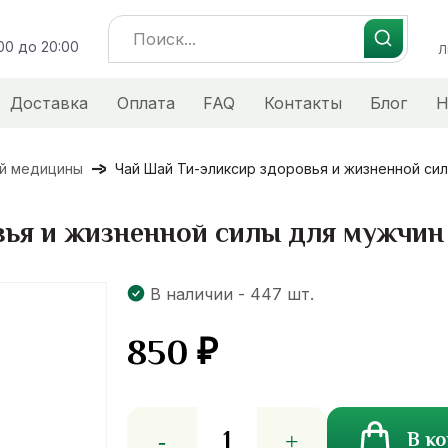
Search
:00 до 20:00
for:
Л
Доставка
Оплата
FAQ
Контакты
Блог
Н
ой медицины
Чай Шай Ти-эликсир здоровья и жизненной си
вья и жизненной силы для мужчин
В наличии - 447 шт.
850
₽
Количество
В к
товара