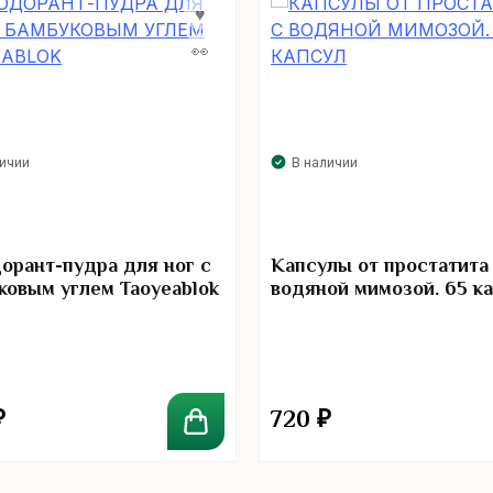
личии
В наличии
орант-пудра для ног с
Капсулы от простатита
ковым углем Taoyeablok
водяной мимозой. 65 к
₽
720
₽