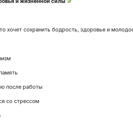
ровья и жизненной силы
кто хочет сохранить бодрость, здоровье и молодо
низм
память
ию после работы
ся со стрессом
е