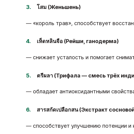
โสม (Женьшень)
— «король трав», способствует восста
เห็ดหลินจือ (Рейши, ганодерма)
— снижает усталость и помогает снимат
ตรีผลา (Трифала — смесь трёх инди
— обладает антиоксидантными свойства
สารสกัดเปลือกสน (Экстракт сосново
— способствует улучшению потенции и 