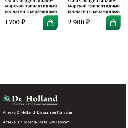
Gold Collagen Amado-
Gold Collagen Amado-
морской трипептидный
морской трипептидный
коллаген с керамидами
коллаген с керамидами
в порошке. 100 грамм
в порошке. 300 грамм
1 700
₽
2 900
₽
Аптека Dr.Holland-Джомтьен Паттайя
Аптека Dr.Holland- Ката Бич Пхукет