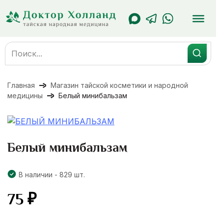
Перейти
к
содержанию
Search
for:
Главная
Магазин тайской косметики и народной
медицины
Белый минибальзам
Белый минибальзам
В наличии - 829 шт.
75
₽