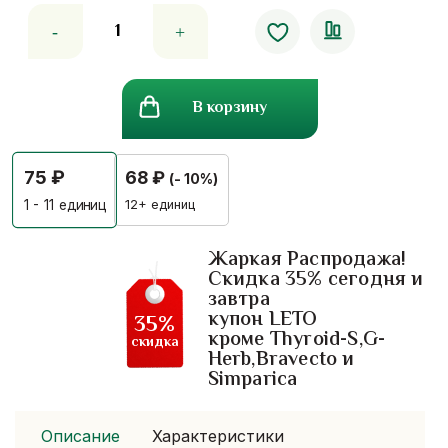
Количество
товара
Белый
минибальзам
В корзину
75
₽
68
₽
(- 10%)
12+ единиц
1 - 11
единиц
Жаркая Распродажа!
Скидка 35% сегодня и
завтра
купон LETO
35%
кроме Thyroid-S,G-
скидка
Herb,Bravecto и
Simparica
Описание
Характеристики