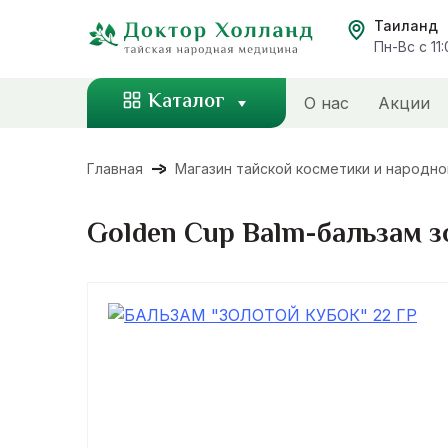
Перейти
Таиланд
к
Пн-Вс с 11
содержанию
Каталог
О нас
Акции
Главная
Магазин тайской косметики и народн
Golden Cup Balm-бальзам з