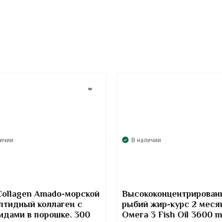
личии
В наличии
Collagen Amado-морской
Высококонцентрирован
птидный коллаген с
рыбий жир-курс 2 меся
идами в порошке. 300
Омега 3 Fish Oil 3600 