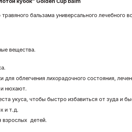
отой кубок” Golden Cup balm
о травяного бальзама универсального лечебного в
ные вещества.
а.
и для облегчения лихорадочного состояния, лечен
 и нюхают.
ста укуса, чтобы быстро избавиться от зуда и бы
 и т.д.
я взрослых детей.