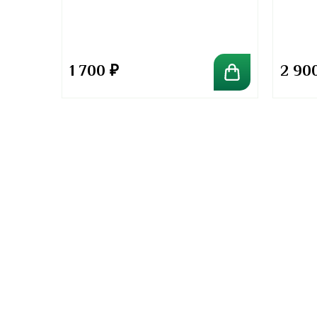
грамм
грамм
та
1 700
₽
2 90