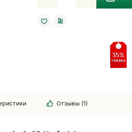
Golden
Cup
Balm-
бальзам
золотой
кубок
50
35%
гр
скидка
еристики
Отзывы (1)