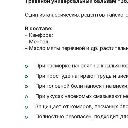
Травяной универсальный бальзам “Зол
Один из классических рецептов тайског
В составе:
– Камфора;
– Ментол;
– Масло мяты перечной и др. раститель
При насморке наносят на крылья нос
При простуде натирают грудь и виск
При головной боли наносят на виски
При укусах насекомых смазывают ме
Защищает от комаров, песчаных блох
Полностью безопасен, подходит дл