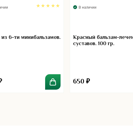
личии
В наличии
5.00
 из 6-ти минибальзамов.
Красный бальзам-лече
суставов. 100 гр.
₽
650
₽