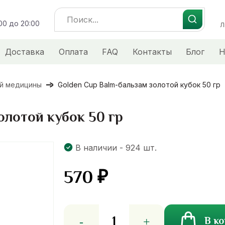
Search
:00 до 20:00
for:
Л
Доставка
Оплата
FAQ
Контакты
Блог
Н
ой медицины
Golden Cup Balm-бальзам золотой кубок 50 гр
олотой кубок 50 гр
В наличии - 924 шт.
570
₽
Количество
В к
товара