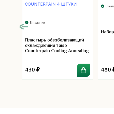
В на
В наличии
Набор
Пластырь обезболивающий
охлаждающий Taiso
uk
Counterpain Cooling Annealing
мм
Patch Taiso Counterpain 4
штуки
430
₽
480