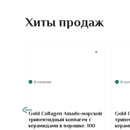
Хиты продаж
В наличии
В на
00
Gold Collagen Amado-морской
Gold 
трипептидный коллаген с
трипе
т-
керамидами в порошке. 100
керам
отив