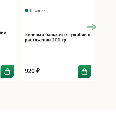
В наличии
В нал
ние
Зеленый бальзам от ушибов и
Зелен
растяжений 200 гр
растяж
920
₽
590