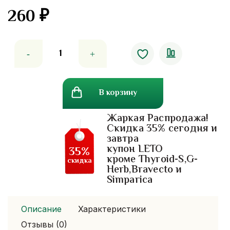
260
₽
Количество
товара
Бальзам
с
В корзину
экстрактом
галангала
Жаркая Распродажа!
от
Скидка 35% сегодня и
варикоза
завтра
пай
купон LETO
35%
дэнг
кроме Thyroid-S,G-
скидка
Herb,Bravecto и
Simparica
Описание
Характеристики
Отзывы (0)