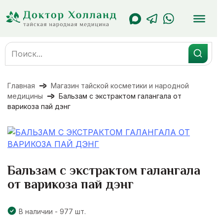
Перейти
к
содержанию
Search
for:
Главная
Магазин тайской косметики и народной
медицины
Бальзам с экстрактом галангала от
варикоза пай дэнг
Бальзам с экстрактом галангала
от варикоза пай дэнг
В наличии - 977 шт.