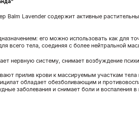
анда”
eep Balm Lavender содержит активные растительны
азначением: его можно использовать как для точе
 для всего тела, соединяя с более нейтральной мас
ает нервную систему, снимает возбуждение психи
вают прилив крови к массируемым участкам тела 
ицилат обладает обезболивающим и противовоспа
удные заболевания и снимает боли и воспаления в 