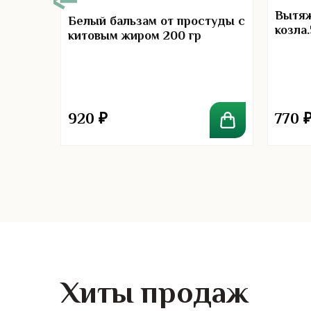
Вытяж
ибов и
Белый бальзам от простуды с
козла.
китовым жиром 200 гр
920
₽
770
Хиты продаж