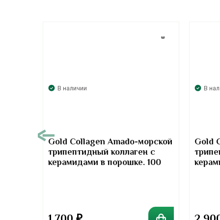
В наличии
В на
00
Gold Collagen Amado-морской
Gold 
трипептидный коллаген с
трипе
т-
керамидами в порошке. 100
керам
отив
грамм
грамм
та
1 700
₽
2 90