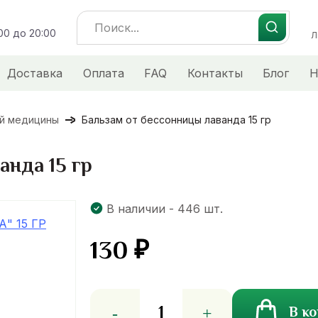
Search
:00 до 20:00
for:
Л
Доставка
Оплата
FAQ
Контакты
Блог
Н
ой медицины
Бальзам от бессонницы лаванда 15 гр
анда 15 гр
В наличии - 446 шт.
130
₽
Количество
В к
товара