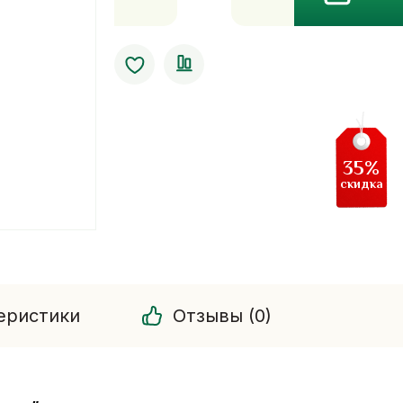
Бальзам
от
бессонницы
лаванда
15
гр
35%
скидка
еристики
Отзывы (0)