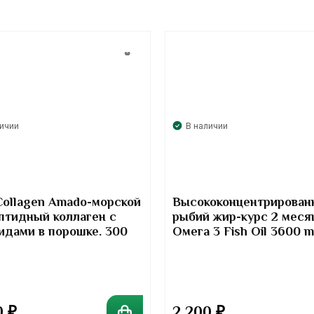
личии
В наличии
Collagen Amado-морской
Высококонцентрирован
птидный коллаген с
рыбий жир-курс 2 меся
идами в порошке. 300
Омега 3 Fish Oil 3600 
Kirkland Signature
0
₽
2 200
₽