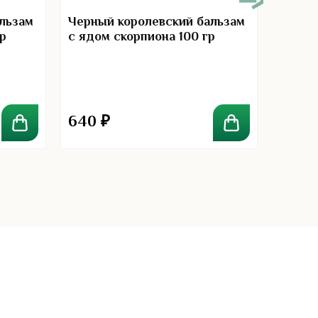
льзам
Черный королевский бальзам
Белый
р
с ядом скорпиона 100 гр
китов
640
₽
300