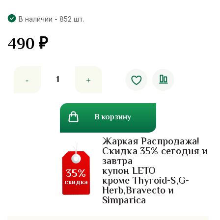
В наличии - 852 шт.
490
₽
Количество
товара
Бальзам
уход
В корзину
для
губ
Жаркая Распродажа!
с
Скидка 35% сегодня и
гранатом
завтра
Pomergranate
купон LETO
35%
Tropicana
кроме Thyroid-S,G-
скидка
Herb,Bravecto и
Simparica