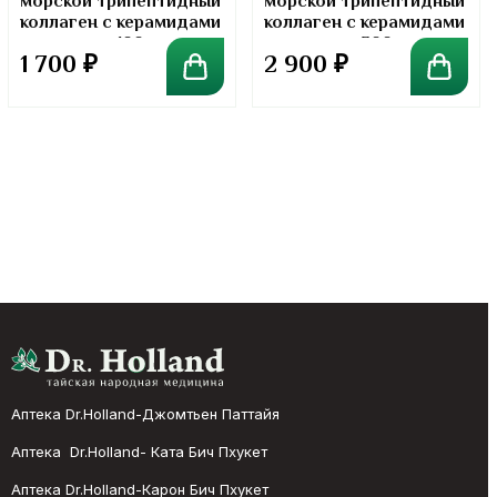
морской трипептидный
морской трипептидный
коллаген с керамидами
коллаген с керамидами
в порошке. 100 грамм
в порошке. 300 грамм
1 700
₽
2 900
₽
Аптека Dr.Holland-Джомтьен Паттайя
Аптека Dr.Holland- Ката Бич Пхукет
Аптека Dr.Holland-Карон Бич Пхукет